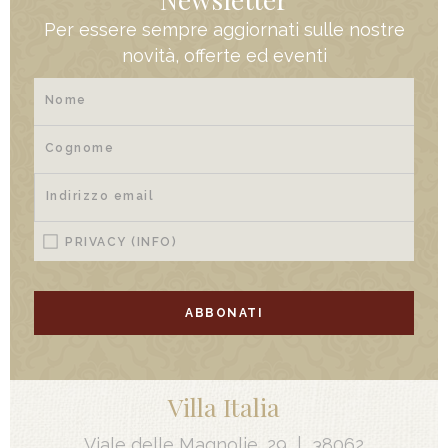
Per essere sempre aggiornati sulle nostre
novità, offerte ed eventi
PRIVACY
(INFO)
ABBONATI
Villa Italia
Viale delle Magnolie, 29
|
38062