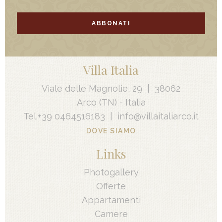
ABBONATI
Villa Italia
Viale delle Magnolie, 29
|
38062
Arco
(TN) -
Italia
Tel.
+39 0464516183
|
info@villaitaliarco.it
DOVE SIAMO
Links
Photogallery
Offerte
Appartamenti
Camere