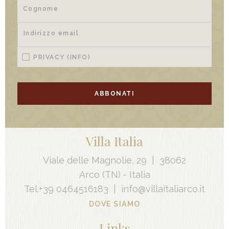
PRIVACY
(INFO)
ABBONATI
Villa Italia
Viale delle Magnolie, 29
|
38062
Arco
(TN) -
Italia
Tel.
+39 0464516183
|
info@villaitaliarco.it
DOVE SIAMO
Links