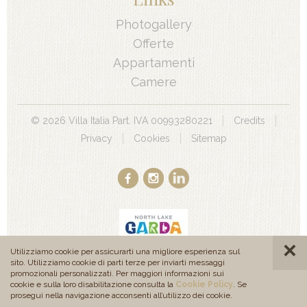
Photogallery
Offerte
Appartamenti
Camere
©
2026
Villa Italia Part. IVA 00993280221
Credits
Privacy
Cookies
Sitemap
Utilizziamo cookie per assicurarti una migliore esperienza sul
sito. Utilizziamo cookie di parti terze per inviarti messaggi
promozionali personalizzati. Per maggiori informazioni sui
produced by
cookie e sulla loro disabilitazione consulta la
Cookie Policy
. Se
prosegui nella navigazione acconsenti all’utilizzo dei cookie.