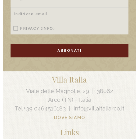
PRIVACY
(INFO)
ABBONATI
Villa Italia
Viale delle Magnolie, 29
|
38062
Arco
(TN) -
Italia
Tel.
+39 0464516183
|
info@villaitaliarco.it
DOVE SIAMO
Links