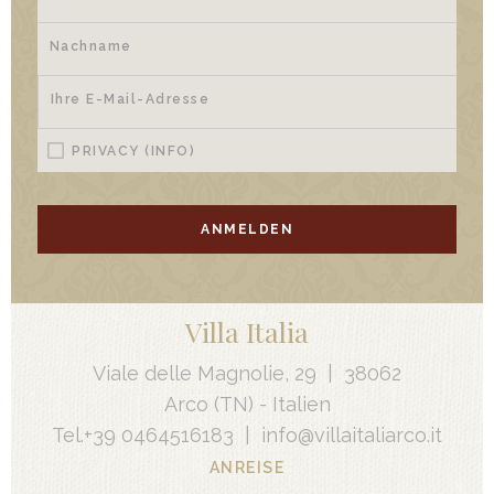
PRIVACY
(INFO)
ANMELDEN
Villa Italia
Viale delle Magnolie, 29
|
38062
Arco
(TN) -
Italien
Tel.
+39 0464516183
|
info@villaitaliarco.it
ANREISE