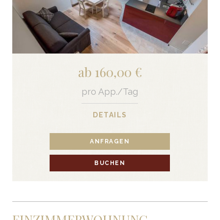
ab 160,00 €
pro App./Tag
DETAILS
ANFRAGEN
BUCHEN
EINZIMMERWOHNUNG