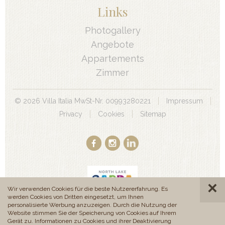
Links
Photogallery
Angebote
Appartements
Zimmer
©
2026
Villa Italia MwSt-Nr. 00993280221
Impressum
Privacy
Cookies
Sitemap
Wir verwenden Cookies für die beste Nutzererfahrung. Es
werden Cookies von Dritten eingesetzt, um Ihnen
personalisierte Werbung anzuzeigen. Durch die Nutzung der
Website stimmen Sie der Speicherung von Cookies auf Ihrem
produced by
Gerät zu. Informationen zu Cookies und ihrer Deaktivierung