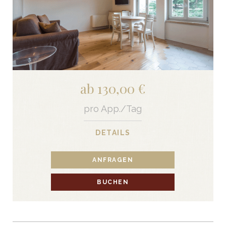
ab 130,00 €
pro App./Tag
DETAILS
ANFRAGEN
BUCHEN