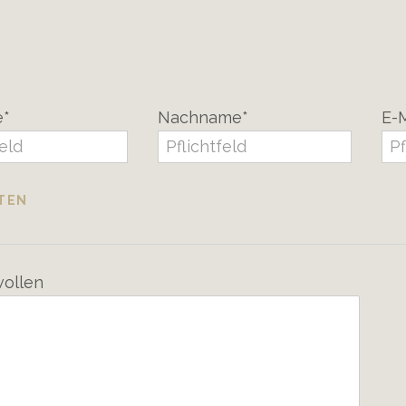
e*
Nachname*
E-M
ATEN
wollen