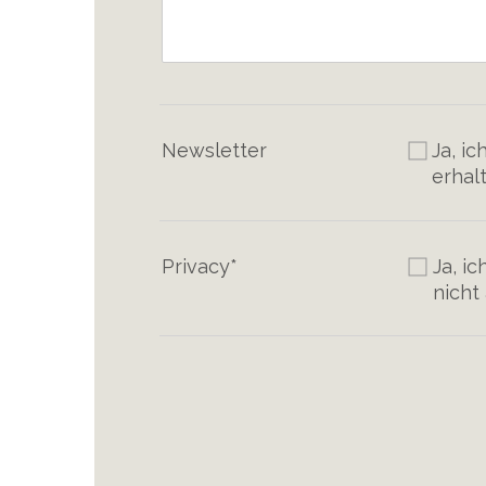
Newsletter
Ja, i
erhal
Privacy*
Ja, i
nicht 