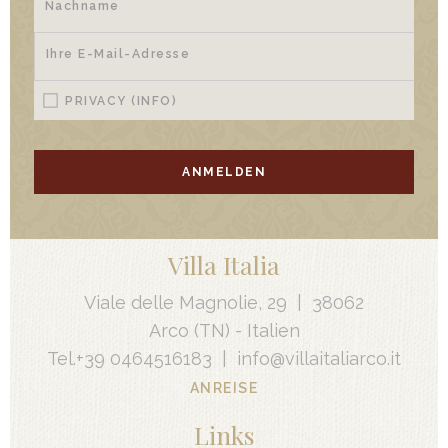
PRIVACY
(INFO)
ANMELDEN
Villa Italia
Viale delle Magnolie, 29
|
38062
Arco
(TN) -
Italien
Tel.
+39 0464516183
|
info@villaitaliarco.it
ANREISE
Links